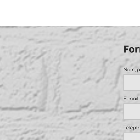
For
Nom, 
E-mail
Téléph