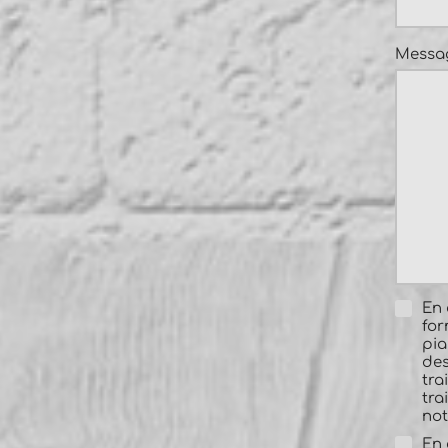
Messa
En 
for
pia
des
tra
tra
no
En 