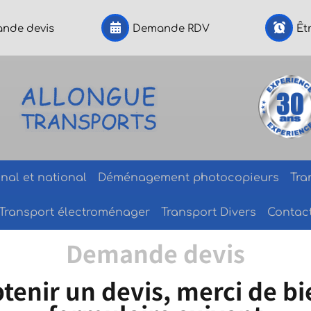
nde devis
Demande RDV
Êt
nal et national
Déménagement photocopieurs
Tra
Transport électroménager
Transport Divers
Contac
Demande devis
tenir un devis, merci de bi