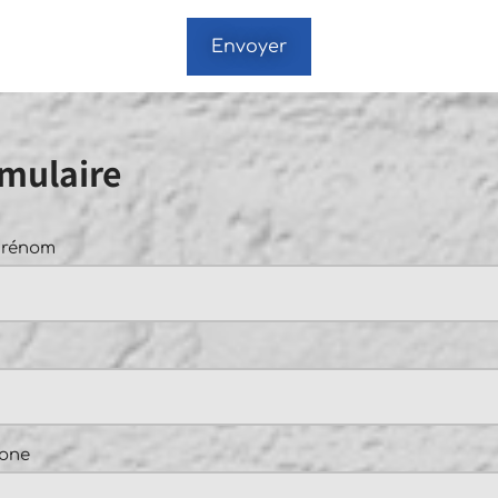
Envoyer
mulaire
prénom
one