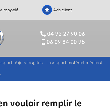
re rappelé
Avis client
04 92 27 90 06
06 09 84 00 95
nsport objets fragiles
Transport matériel médical
t
en vouloir remplir le