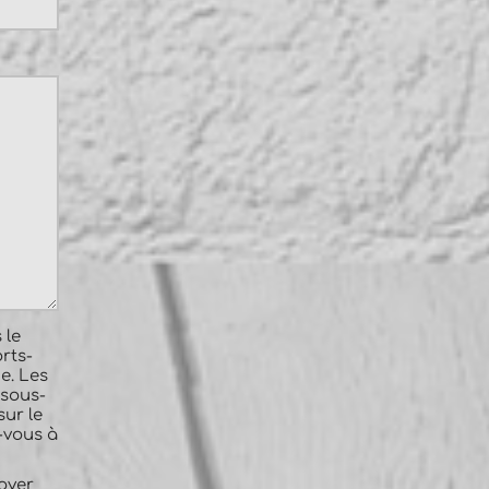
 le
rts-
e. Les
 sous-
sur le
-vous à
oyer