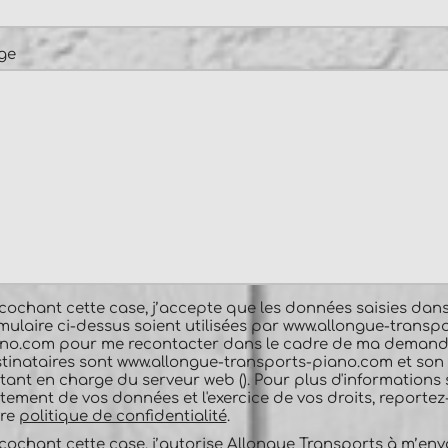
ge
cochant cette case, j’accepte que les données saisies dans
mulaire ci-dessus soient utilisées par www.allongue-transpo
no.com pour me recontacter dans le cadre de ma demand
tinataires sont www.allongue-transports-piano.com et son
itant en charge du serveur web (). Pour plus d'informations 
itement de vos données et l'exercice de vos droits, reportez
tre
politique de confidentialité
.
cochant cette case, j’autorise Allongue Transports à m’env