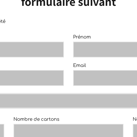
formulaire suivant
été
Prénom
Email
Nombre de cartons
N