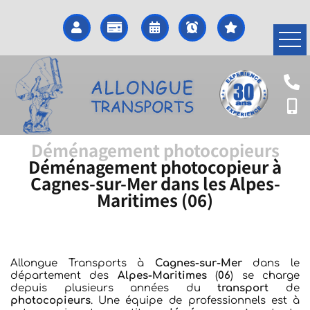
Accueil
Déménagement pianos
Transport régional et
national
Déménagement photocopieurs
Déménagement photocopieur à
Déménagement
Cagnes-sur-Mer dans les Alpes-
photocopieurs
Maritimes (06)
Transport objets fragiles
Transport matériel médical
Transport électroménager
Allongue Transports à
Cagnes-sur-Mer
dans le
département des
Alpes-Maritimes
(
06
) se charge
Transport Divers
depuis plusieurs années du
transport
de
photocopieurs
. Une équipe de professionnels est à