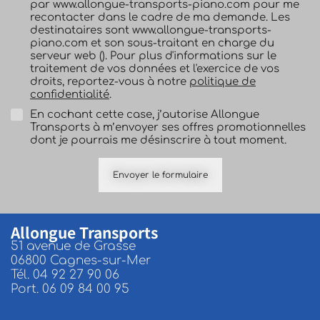
par www.allongue-transports-piano.com pour me
recontacter dans le cadre de ma demande. Les
destinataires sont www.allongue-transports-
piano.com et son sous-traitant en charge du
serveur web (). Pour plus d'informations sur le
traitement de vos données et l'exercice de vos
droits, reportez-vous à notre
politique de
confidentialité
.
En cochant cette case, j’autorise Allongue
Transports à m’envoyer ses offres promotionnelles
dont je pourrais me désinscrire à tout moment.
Envoyer le formulaire
Allongue Transports
51 avenue de Grasse
06800 Cagnes-sur-Mer
Tél.
04 92 27 90 06
Port.
06 09 84 00 95